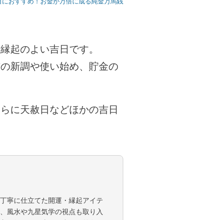
日におすすめ！お金が万倍に成る純金万馬銭
、縁起のよい吉日です。
布の新調や使い始め、貯金の
さらに天赦日などほかの吉日
丁寧に仕立てた開運・縁起アイテ
、風水や九星気学の視点も取り入