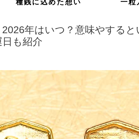
種銭に込めた想い
一粒
2026年はいつ？意味やする
運日も紹介