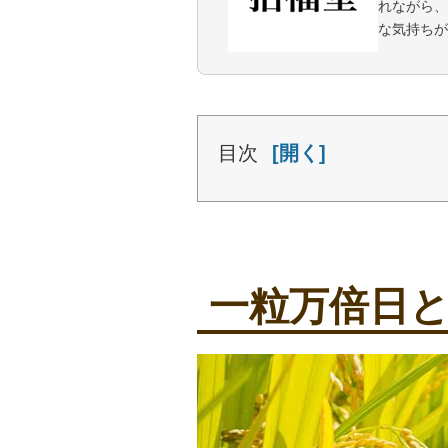
れながら、
な気持ちが
目次
一粒万倍日とは？意味
2026年の一粒万倍
一粒万倍日
一粒万倍日にすると良
一粒万倍日にやっては
2026年一粒万倍日
一粒万倍日以外の主な