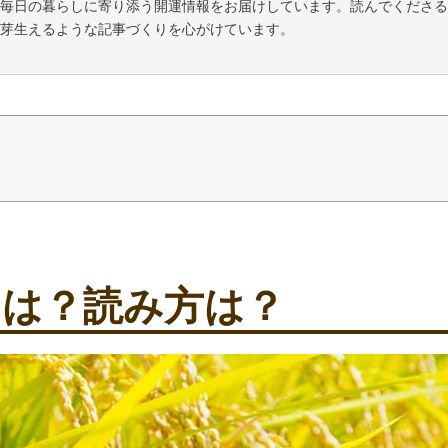
毎日の暮らしに寄り添う開運情報をお届けしています。読んでくださる
芽生えるような記事づくりを心がけています。
や読み方を解説
日はいつ？一覧で紹介
とは？読み方は？
いこと
いけないこと
と天赦日が重なる最強開運日
吉日と不成就日